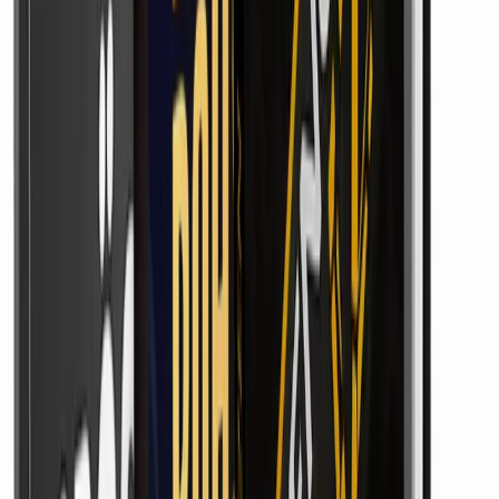
Warum das Angebot trotzdem seine
Berechtigung hat
Man könnte nach diesen drei Punkten meinen, hier werde
abgeraten. Das Gegenteil ist gemeint. Die Grenzen zu
kennen macht ein Angebot nicht schlechter – es macht die
eigene Erwartung realistisch. Und mit einer realistischen
Erwartung lässt sich vernünftig arbeiten.
Was bleibt unterm Strich? Done4You Mastery nimmt einem
den aufwendigsten Schritt ab und liefert Werkzeuge, die
vieles beschleunigen. Was es nicht ersetzt, ist der eigene
Einsatz bei der Reichweite, ein klarer Kopf bei den Kosten
und ein sauberer Umgang mit fremden Inhalten. Garantierte