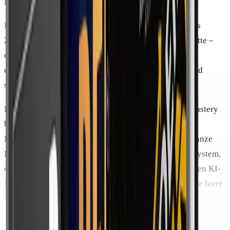
lassen.
Ein einfacher Test hilft im Zweifel: Bringt mich dieses
Zusatzangebot bei dem voran, was ich ohnehin vorhatte –
oder ist es nur eine zusätzliche Idee, die meinen Plan
erweitert? Im zweiten Fall darf man getrost passen und
später entscheiden. Nichts davon läuft weg.
Fair bleibt dabei auch die andere Seite: Done4You Mastery
bringt von Haus aus viel mit – fertige Produkte, ein
Reichweiten-System, ein anonymes Profil und eine ganze
Reihe Boni wie eine Viral-Software, ein Story Sales System,
ein 90-Tage-Content-System, KI-Ideen-Tools und einen KI-
Mentor. Es ist also nicht so, dass das Kernangebot eine leere
Hülle wäre, die erst durch Zukäufe brauchbar wird. Den
genauen Preis und den vollen Umfang nennt das kostenlose
Webinar beziehungsweise die Angebotsseite – ein guter