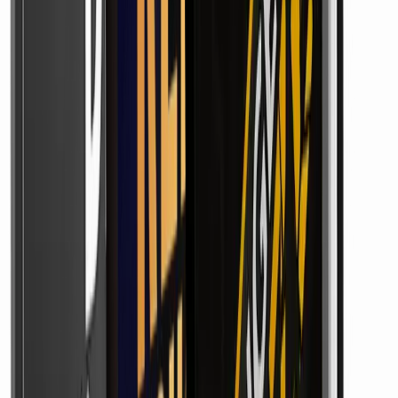
jeweiligen Plattform eingehalten werden. Ein konkretes
Beispiel: Einfach beliebige Clips fremder Kanäle
herunterzuladen und unter eigenem Profil neu hochzuladen,
kann Urheberrechte verletzen – selbst dann, wenn man
anonym bleibt. Gefragt ist stattdessen eine saubere
Grundlage: eine Erlaubnis, eine passende Lizenz, frei
nutzbares Material oder ein Format, das die Plattform
ausdrücklich vorsieht.
Das ist keine Spitzfindigkeit, sondern Selbstschutz.
Plattformen können Inhalte entfernen oder Profile sperren,
und im Ernstfall geht es um mehr als nur verlorene
Reichweite. Wer diesen Punkt von Anfang an mitdenkt, baut
auf festem Grund – statt auf etwas, das jederzeit wegbrechen
kann. Genau hier zahlt sich Sorgfalt aus, die kein
Verkaufstext einem abnimmt.