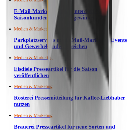
E-Mail-Marketing für Winterdienste:
Saisonkunden frühzeitig gewinnen
Medien & Marketing
Parkplatzservices mit E-Mail-Marketing Events
und Gewerbekunden erreichen
Medien & Marketing
Eisdiele Presseartikel für die Saison
veröffentlichen
Medien & Marketing
Rösterei Pressemitteilung für Kaffee-Liebhaber
nutzen
Medien & Marketing
Brauerei Presseartikel für neue Sorten und