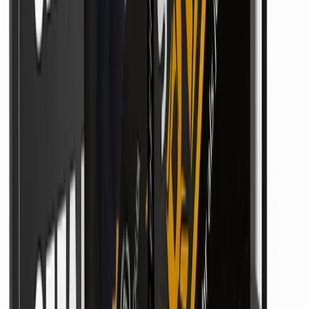
Handwerker News
-Newsletter abonnieren
Erhalte aktuelle Storys und Hintergrund-Berichte kostenlos in dein
Postfach. Jederzeit mit einem Klick wieder abmeldbar.
Newsletter abonnieren
Mit der Anmeldung stimmst du unserer Datenverarbeitung zur
Newsletter-Zustellung zu. Du kannst dich jederzeit über den Link in
jeder Mail abmelden.
Immer auf dem Laufenden
Frische Pressemitteilungen und Branchen-News
Direkt ins Postfach
Keine Algorithmen — du bekommst alles, was du abonniert