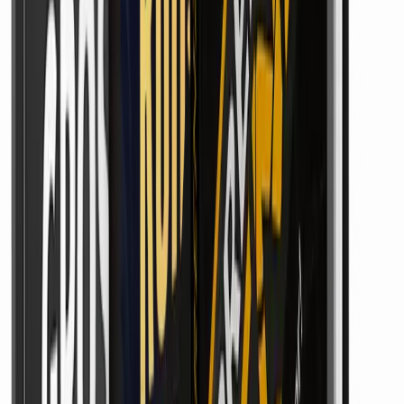
oder „passive“ Einnahmen gehören ausdrücklich nicht zum
ehrlichen Versprechen – ein Knopf, der von allein Geld
ausschüttet, existiert auch hier nicht.
Wer diese drei Dinge akzeptiert und bereit ist,
dranzubleiben, findet ein Modell mit einem deutlich
niedrigeren Einstieg als bei einer kompletten
Eigenentwicklung. Wer lieber alle Fakten sehen will, bevor
er sich entscheidet, schaut am besten selbst nach.
Alle Fakten im Webinar prüfen →
➡️ Hier ansehen: https://digimarktplatz24.de/go/done4you-
mastery