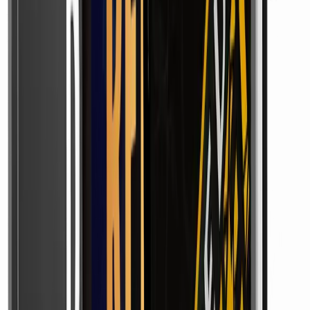
Moment, um Leistung und mögliche Zusatzkosten
gegeneinander abzuwägen.
Drittens: Fremde Inhalte sind kein
rechtsfreier Raum
Ein Kernbaustein des Konzepts ist das anonyme, sogenannte
„faceless“ Arbeiten – Reichweite aufbauen, ohne selbst vor
der Kamera zu stehen, auch über fremde Inhalte und
Influencer. Für viele senkt das eine echte Hemmschwelle,
und das ist ein nachvollziehbarer Vorteil.
Doch „anonym“ heißt nicht „erlaubt ist alles“. Wer mit
fremdem Material arbeitet, bewegt sich nur dann auf
sicherem Boden, wenn Urheberrecht und die Regeln der