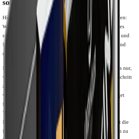
sollte man einplanen
Hier ein offenes Wort, das Werbetexte meist umschiffen:
Wie bei den allermeisten Angeboten dieser Art bleibt es
selten beim ersten Kauf. Es gibt ergänzende Produkte und
Erweiterungen, sogenannte Upsells. Manche davon sind
nützlich, manche braucht man schlicht nicht.
Das ist per se nichts Schlechtes. Problematisch wird es nur,
wenn man ohne Plan hineingeht und sich Schritt für Schritt
zu Ausgaben bewegen lässt, die man eigentlich nicht
vorhatte. Deshalb der nüchterne Rat: Vorher ein Budget
festlegen und sich fragen, was wirklich zum eigenen
Vorhaben passt. Ein Angebot abzulehnen ist kein
Rückschritt. Wer mit dieser Haltung herangeht, behält die
Kontrolle über die Kosten, statt sich von ihnen treiben zu