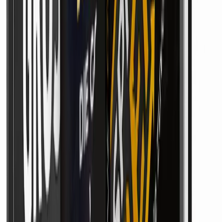
Zur Einordnung: Done4You Mastery ist ein Videokurs
mit Mitgliederbereich von Ruwen Schäfer. Es zeigt,
wie man mit fertigen „Done-for-you“-Produkten ein
Online-Einkommen aufbaut – ohne eigenes Produkt,
gestützt auf künstliche Intelligenz, Automatisierung
und anonyme Kurzvideo-Formate. Den Start
erleichtert das Konzept; Reichweite, Kostenüberblick
und der regelkonforme Umgang mit fremden Inhalten
bleiben Sache der Nutzerinnen und Nutzer.
Tags:
Done4You Mastery
Grenzen
Reichweite
Upsells
Urheberrecht