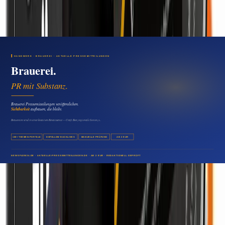
Klickzando: Die wichtigsten Fragen zum Rotator-
System
15. Juli 2026
Wirtschaft & Finanzen
„Die größten Gefahren für Ihr Vermögen“: SAG,
digitales Zentralbankgeld und EU-
Vermögensregister – wer entscheidet künftig über
Ihr Geld?
14. Juli 2026
Wirtschaft & Finanzen
„Reich mit Rohstoffen“: Der historische Rohstoff-
Superzyklus und das Zeitfenster, das sich jetzt öffnet
13. Juli 2026
Wirtschaft & Finanzen