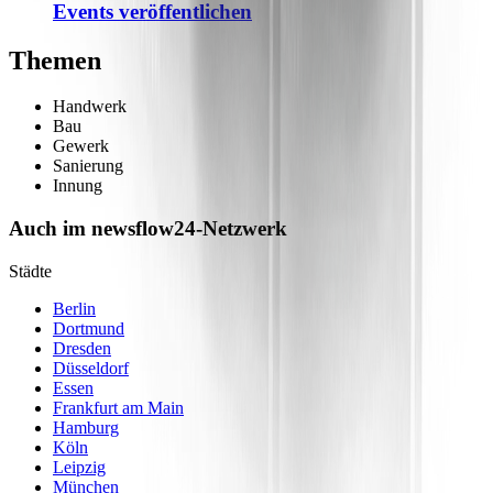
Events veröffentlichen
Themen
Handwerk
Bau
Gewerk
Sanierung
Innung
Auch im newsflow24-Netzwerk
Städte
Berlin
Dortmund
Dresden
Düsseldorf
Essen
Frankfurt am Main
Hamburg
Köln
Leipzig
München