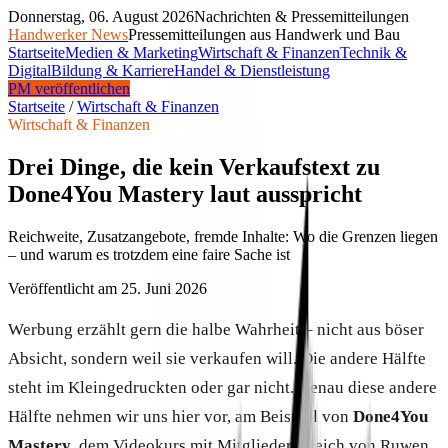
Donnerstag, 06. August 2026
Nachrichten & Pressemitteilungen
Handwerker News
Pressemitteilungen aus Handwerk und Bau
Startseite
Medien & Marketing
Wirtschaft & Finanzen
Technik &
Digital
Bildung & Karriere
Handel & Dienstleistung
PM veröffentlichen
Startseite
/
Wirtschaft & Finanzen
Wirtschaft & Finanzen
Drei Dinge, die kein Verkaufstext zu
Done4You Mastery laut ausspricht
Reichweite, Zusatzangebote, fremde Inhalte: Wo die Grenzen liegen
– und warum es trotzdem eine faire Sache ist
Veröffentlicht am
25. Juni 2026
Werbung erzählt gern die halbe Wahrheit – nicht aus böser
Absicht, sondern weil sie verkaufen will. Die andere Hälfte
steht im Kleingedruckten oder gar nicht. Genau diese andere
Hälfte nehmen wir uns hier vor, am Beispiel von
Done4You
Mastery
, dem Videokurs mit Mitgliederbereich von Ruwen