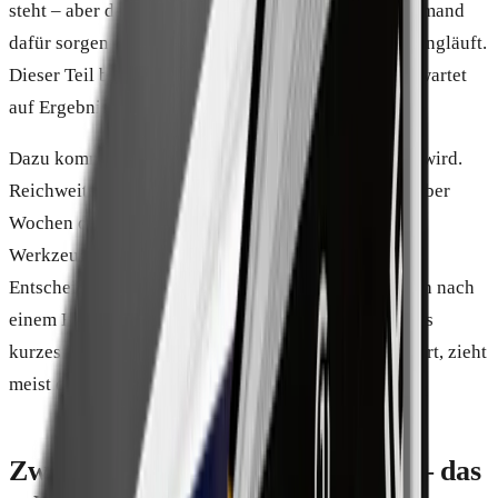
steht – aber damit Kundschaft hereinkommt, muss jemand
dafür sorgen, dass die Straße überhaupt jemand entlangläuft.
Dieser Teil bleibt Handarbeit. Wer ihn unterschätzt, wartet
auf Ergebnisse, die ohne sein Zutun nicht kommen.
Dazu kommt der Faktor Zeit, der gern verschwiegen wird.
Reichweite baut sich nicht über Nacht auf, sondern über
Wochen des Ausprobierens. Das System und die KI-
Werkzeuge nehmen einem die Routine ab – die
Entscheidung, welche Inhalte man testet und was man nach
einem Flop ändert, nimmt einem niemand. Wer das als
kurzes Experiment denkt und nach zehn Tagen aufhört, zieht
meist das falsche Fazit über das Modell selbst.
Zweitens: Es gibt Zusatzangebote – das