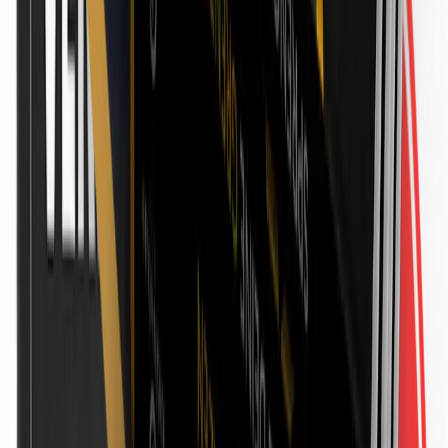
Ressorts
Medien & Marketing
513
Wirtschaft & Finanzen
9
Technik & Digital
4
Bildung & Karriere
2
Handel & Dienstleistung
1
Anzeige