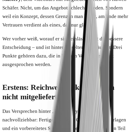
Schäfer. Nicht, um das Angebot schlechtzureden. Sondern
weil ein Konzept, dessen Grenzen man kennt, am Ende mehr
Vertrauen verdient als eines, das nur glänzt.
Wer vorher weiß, worauf er sich einlässt, trifft die bessere
Entscheidung – und ist hinterher seltener enttäuscht. Drei
Punkte gehören dazu, die in keinem Verkaufstext laut
ausgesprochen werden.
Erstens: Reichweite bekommt man
nicht mitgeliefert
Das Versprechen hinter „Done-for-you“ ist real und
nachvollziehbar: Fertige Produkte, Copy-&-Paste-Vorlagen
und ein vorbereitetes System nehmen den mühsamsten Teil