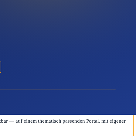
fentlichung starten und später bei Bedarf nachlegen — etwa
hraube: redaktionell veröffentlichte Pressemitteilungen
 das überschaubare Invest schnell — und durch die Pakete ab 2
tbar — auf einem thematisch passenden Portal, mit eigener