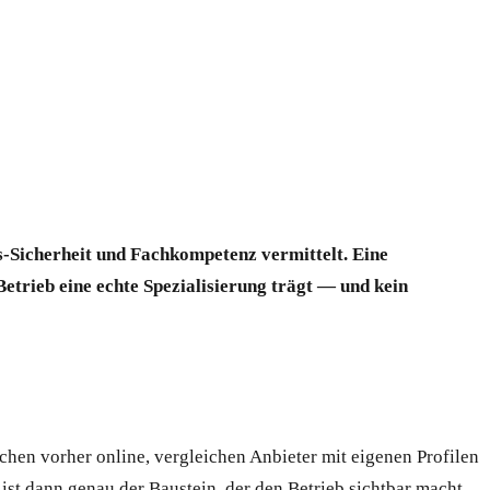
-Sicherheit und Fachkompetenz vermittelt. Eine
etrieb eine echte Spezialisierung trägt — und kein
hen vorher online, vergleichen Anbieter mit eigenen Profilen
ist dann genau der Baustein, der den Betrieb sichtbar macht.