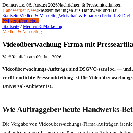
Donnerstag, 06. August 2026
Nachrichten & Pressemitteilungen
Handwerker News
Pressemitteilungen aus Handwerk und Bau
Startseite
Medien & Marketing
Wirtschaft & Finanzen
Technik & Digita
PM veröffentlichen
Startseite
/
Medien & Marketing
Medien & Marketing
Videoüberwachung-Firma mit Presseartik
Veröffentlicht am
09. Juni 2026
Videoüberwachungs-Aufträge sind DSGVO-sensibel — und Auf
veröffentlichte Pressemitteilung ist für Videoüberwachungs
Universal-Anbieter ist.
Wie Auftraggeber heute Handwerks-Betr
Die Vergabe von Videoüberwachungs-Firma-Aufträgen ist nicht
und entscheiden oft, bevor sie überhaupt eine Anfrage stellen