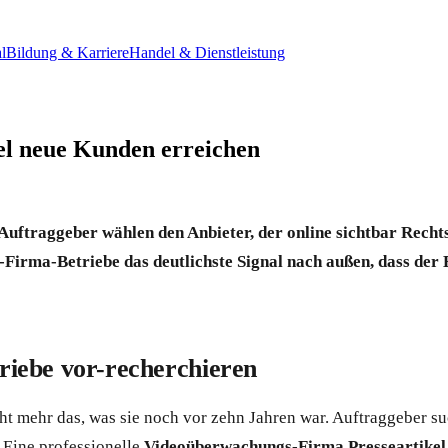
l
Bildung & Karriere
Handel & Dienstleistung
el neue Kunden erreichen
traggeber wählen den Anbieter, der online sichtbar Rechts
-Firma-Betriebe das deutlichste Signal nach außen, dass der B
iebe vor-recherchieren
 mehr das, was sie noch vor zehn Jahren war. Auftraggeber suc
. Eine professionelle
Videoüberwachungs-Firma Presseartikel