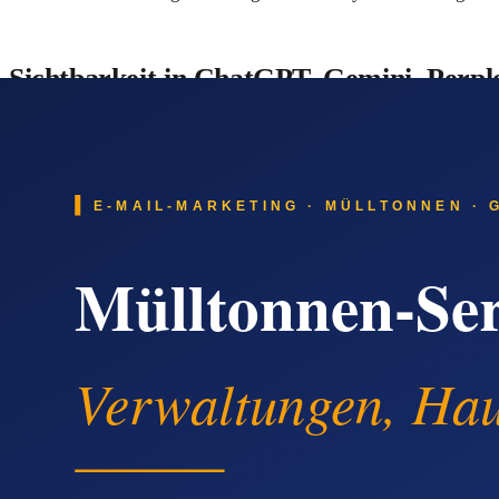
Sichtbarkeit in ChatGPT, Gemini, Perpl
Suchanfragen verlagern sich messbar in Richtung KI-Antwort
meiner Region' oder 'Welcher Videoüberwachungs- und IP-Kame
— und genau dort spielt eine Pressemitteilung ihre zweite Stär
Wie der Pressearbeit-Prozess im Detail 
Der Ablauf bei
newsflow24
ist bewusst einfach gehalten:
Schritt 1:
Passendes Paket im Online-Shop kaufen — Paket
Schritt 2:
Text und Bild liefern oder gegen Aufpreis redakt
Schritt 3:
Redaktionelle Prüfung durch die Newsflow-Red