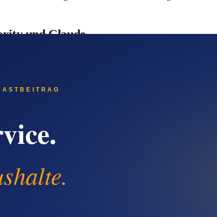
exity und Claude
-Systeme: ChatGPT, Gemini, Perplexity und Claude beantworten
ra-Spezialist bietet Komplett-Service'. Diese Systeme ziehen 
ke aus: Sie wird nicht nur in Google sichtbar, sondern fließt i
funktioniert
e starten bei 2 EUR pro Pressemitteilung.
ionell erstellen lassen.
aktion.