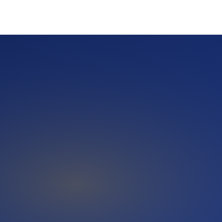
 Fragen wie 'Wer ist ein guter Videoüberwachungs-Firma in
ihre Informationen aus redaktionell veröffentlichten Quellen
n die Antwort-Datenbasis dieser KI-Systeme ein.