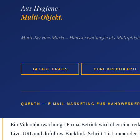
Schritt 4:
Veröffentlichung mit eigener Live-URL, dofollo
Es gibt keine Abo-Bindung und keinen Mindestumsatz. Ein Vi
für eine neue Spezialisierung oder ein abgeschlossenes Refer
Wie der Betrieb jetzt konkret starten k
Wer im Videoüberwachungs-Firma-Bereich planbar mehr Online-
statt punktueller Werbung. Der Effekt eines
Komplett-Videoü
EUR ist der Einstieg ohne Risiko möglich.
Jetzt Paket sichern und Pressemitteilung schreiben
Ein Videoüberwachungs-Firma-Betrieb wird über eine redak
Live-URL und dofollow-Backlink. Schritt 1 ist immer der