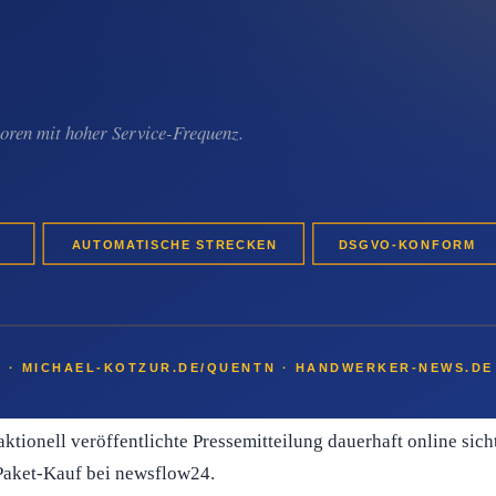
w-Backlink und Listing in der Tenant-Übersicht.
deoüberwachungs-Firma-Betrieb kann mit einer einzelnen Veröf
enz-Projekt.
ann
Sichtbarkeit aufbauen möchte, hat damit eine konkrete Stellsc
berwachungs-Auftrag eines Gewerbe-Standortss
rechtfertigt
tionell veröffentlichte Pressemitteilung dauerhaft online sich
 Paket-Kauf bei newsflow24.