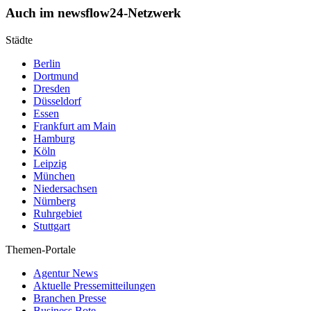
Auch im newsflow24-Netzwerk
Städte
Berlin
Dortmund
Dresden
Düsseldorf
Essen
Frankfurt am Main
Hamburg
Köln
Leipzig
München
Niedersachsen
Nürnberg
Ruhrgebiet
Stuttgart
Themen-Portale
Agentur News
Aktuelle Pressemitteilungen
Branchen Presse
Business Bote