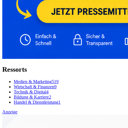
Ressorts
Medien & Marketing
519
Wirtschaft & Finanzen
9
Technik & Digital
4
Bildung & Karriere
2
Handel & Dienstleistung
1
Anzeige