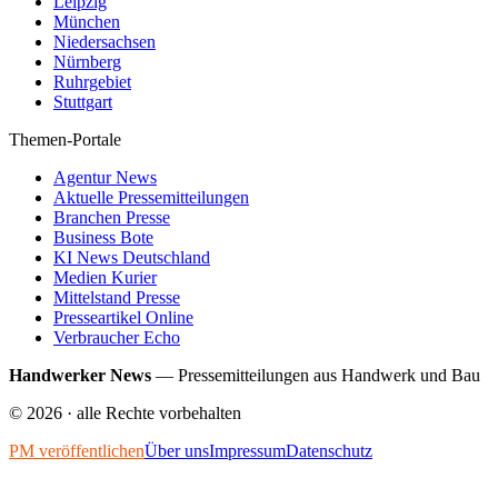
Leipzig
München
Niedersachsen
Nürnberg
Ruhrgebiet
Stuttgart
Themen-Portale
Agentur News
Aktuelle Pressemitteilungen
Branchen Presse
Business Bote
KI News Deutschland
Medien Kurier
Mittelstand Presse
Presseartikel Online
Verbraucher Echo
Handwerker News
—
Pressemitteilungen aus Handwerk und Bau
©
2026
· alle Rechte vorbehalten
PM veröffentlichen
Über uns
Impressum
Datenschutz