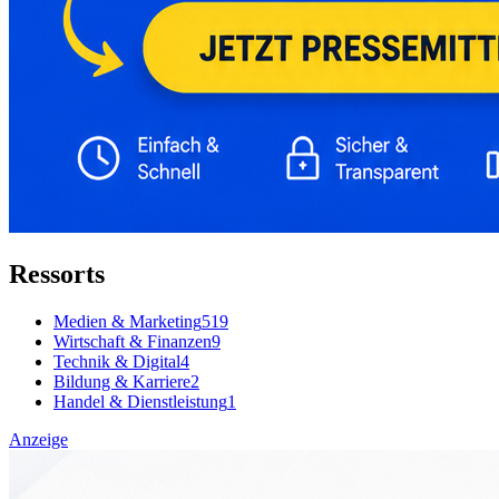
Ressorts
Medien & Marketing
519
Wirtschaft & Finanzen
9
Technik & Digital
4
Bildung & Karriere
2
Handel & Dienstleistung
1
Anzeige