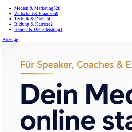
Medien & Marketing
528
Wirtschaft & Finanzen
9
Technik & Digital
4
Bildung & Karriere
2
Handel & Dienstleistung
1
Anzeige