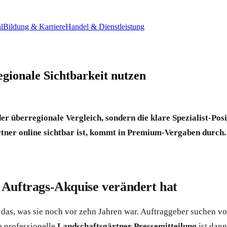
l
Bildung & Karriere
Handel & Dienstleistung
egionale Sichtbarkeit nutzen
der überregionale Vergleich, sondern die klare Spezialist-Po
ner online sichtbar ist, kommt in Premium-Vergaben durch. E
 Auftrags-Akquise verändert hat
das, was sie noch vor zehn Jahren war. Auftraggeber suchen vor
e professionelle
Landschaftsgärtner Pressemitteilung
ist dann