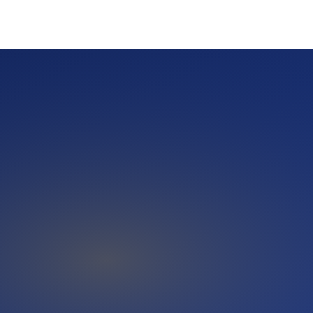
Fragen wie 'Wer ist ein guter Landschaftsgärtner in meiner
 aus redaktionell veröffentlichten Quellen — und genau dort
basis dieser KI-Systeme ein.