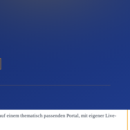
hung starten und später bei Bedarf nachlegen — etwa für eine
 redaktionell veröffentlichte Pressemitteilungen statt
 schnell — und durch die Pakete ab 2 EUR ist der Einstieg
auf einem thematisch passenden Portal, mit eigener Live-