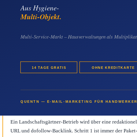
Schritt 4:
Veröffentlichung mit eigener Live-URL, dofollo
Es gibt keine Abo-Bindung und keinen Mindestumsatz. Ein Lan
neue Spezialisierung oder ein abgeschlossenes Referenz-Proje
Welcher Schritt jetzt sinnvoll ist
Wer im Landschaftsgärtner-Bereich planbar mehr Online-Sichtb
punktueller Werbung. Der Effekt eines
Komplett-Privatgarte
ohne Risiko möglich.
Jetzt das richtige Paket wählen
Ein Landschaftsgärtner-Betrieb wird über eine redaktionel
URL und dofollow-Backlink. Schritt 1 ist immer der Pake