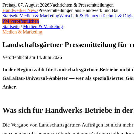
Freitag, 07. August 2026
Nachrichten & Pressemitteilungen
Handwerker News
Pressemitteilungen aus Handwerk und Bau
Startseite
Medien & Marketing
Wirtschaft & Finanzen
Technik & Digita
PM veröffentlichen
Startseite
/
Medien & Marketing
Medien & Marketing
Landschaftsgärtner Pressemitteilung für r
Veröffentlicht am
14. Juni 2026
In der Region zählt für Landschaftsgärtner-Betriebe nicht 
GaLaBau-Universal-Anbieter — wer als spezialisierter Gärt
Anker.
Was sich für Handwerks-Betriebe in der
Die Vergabe von Landschaftsgärtner-Aufträgen ist nicht mehr 
entscheiden oft, bevor sie überhaupt eine Anfrage stellen. Ein