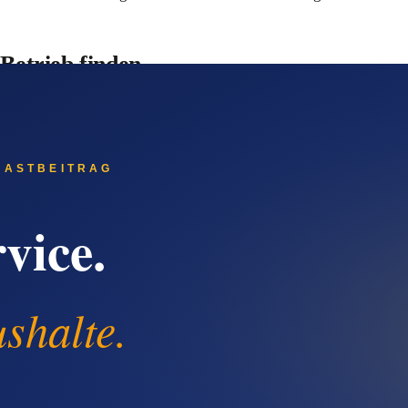
etrieb finden
Systeme: ChatGPT, Gemini, Perplexity und Claude beantworten 
et Komplett-Service'. Diese Systeme ziehen ihre Informationen
nicht nur in Google sichtbar, sondern fließt in die Antwort-Daten
funktioniert
e starten bei 2 EUR pro Pressemitteilung.
ionell erstellen lassen.
aktion.