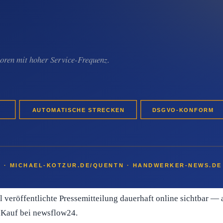
w-Backlink und Listing in der Tenant-Übersicht.
dschaftsgärtner-Betrieb kann mit einer einzelnen Veröffentlic
kt.
arkeit aufbauen möchte, hat damit eine konkrete Stellschraube:
n-Gestaltungs-Auftrags
rechtfertigt das überschaubare Invest
l veröffentlichte Pressemitteilung dauerhaft online sichtbar — 
t-Kauf bei newsflow24.