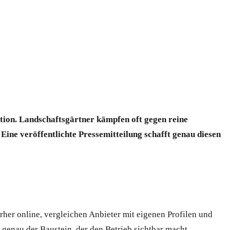
sition. Landschaftsgärtner kämpfen oft gegen reine
ine veröffentlichte Pressemitteilung schafft genau diesen
her online, vergleichen Anbieter mit eigenen Profilen und
 genau der Baustein, der den Betrieb sichtbar macht.