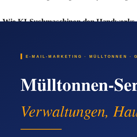
Wie KI-Suchmaschinen den Handwerks-B
Suchanfragen verlagern sich messbar in Richtung KI-Antwort-
Region' oder 'Welcher Landschaftsgärtner-Meisterbetrieb biet
spielt eine Pressemitteilung ihre zweite Stärke aus: Sie wird 
Wie der Pressearbeit-Prozess im Detail 
Der Ablauf bei
newsflow24
ist bewusst einfach gehalten:
Schritt 1:
Passendes Paket im Online-Shop kaufen — Paket
Schritt 2:
Text und Bild liefern oder gegen Aufpreis redakt
Schritt 3:
Redaktionelle Prüfung durch die Newsflow-Red