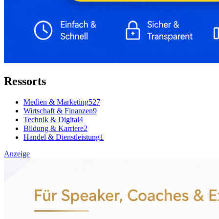
Ressorts
Medien & Marketing
527
Wirtschaft & Finanzen
9
Technik & Digital
4
Bildung & Karriere
2
Handel & Dienstleistung
1
Anzeige