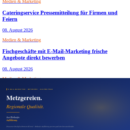
Medien & Marketing
Cateringservice Pressemitteilung für Firmen und
Feiern
08. August 2026
Medien & Marketing
Fischgeschäfte mit E-Mail-Marketing frische
Angebote direkt bewerben
08. August 2026
Medien & Marketing
E-Mail-Marketing für Fleischereien:
Kundenbindung und Wochenangebote stärken
07. August 2026
Medien & Marketing
Foodtruck Presseartikel für neue Standorte und