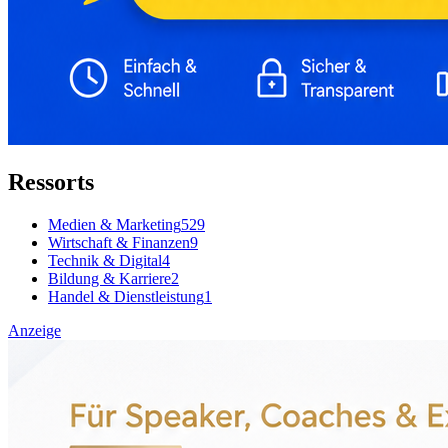
Ressorts
Medien & Marketing
529
Wirtschaft & Finanzen
9
Technik & Digital
4
Bildung & Karriere
2
Handel & Dienstleistung
1
Anzeige