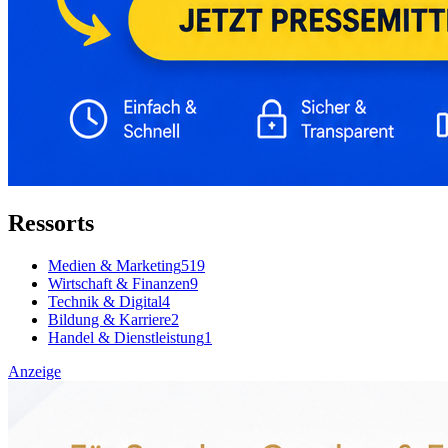
Ressorts
Medien & Marketing
519
Wirtschaft & Finanzen
9
Technik & Digital
4
Bildung & Karriere
2
Handel & Dienstleistung
1
Anzeige