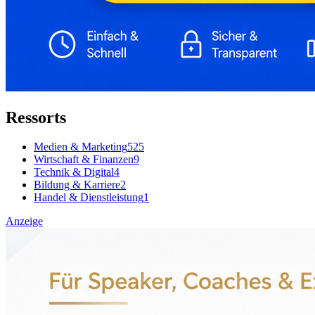
Ressorts
Medien & Marketing
525
Wirtschaft & Finanzen
9
Technik & Digital
4
Bildung & Karriere
2
Handel & Dienstleistung
1
Anzeige