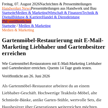
Freitag, 07. August 2026
Nachrichten & Pressemitteilungen
Handwerker News
Pressemitteilungen aus Handwerk und Bau
Startseite
Medien & Marketing
Wirtschaft & Finanzen
Technik &
Digital
Bildung & Karriere
Handel & Dienstleistung
PM veröffentlichen
Startseite
/
Medien & Marketing
Medien & Marketing
Gartenmöbel-Restaurierung mit E-Mail-
Marketing Liebhaber und Gartenbesitzer
erreichen
Wie Gartenmöbel-Restauratoren mit E-Mail-Marketing Liebhaber
und Gartenbesitzer erreichen. Quentn 14 Tage gratis testen.
Veröffentlicht am
26. Juni 2026
Als Gartenmöbel-Restaurator arbeitest du an einem
Liebhaber-Geschäft. Hochwertige Teakholz-Möbel, alte
Schmiede-Bänke, antike Garten-Stühle, wertvolle Sets, die
Hausbesitzer über Generationen weiterreichen möchten.