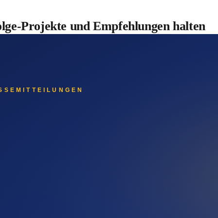
olge-Projekte und Empfehlungen halten
Projekte – zweites Möbelstück, neue Räume, Erweiterungen. Auß
eise versendest du einen visuell hochwertigen Newsletter mit 
.
träge und Empfehlungen mit hoher Marge.
 System hast, das im Hintergrund mitarbeitet. Manuell verschickt
Termin, das Angebot für nächste Woche kosten dich jede freie M
tst die strategischen Entscheidungen.
e