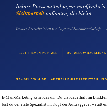
Quentn ist ein E-Mail-Marketing- und Marketing-Automation-S
erstellen, die der Premium-Qualität deiner Arbeit gerecht we
– sauber getrennt voneinander.
Automatische E-Mail-Strecken sorgen dafür, dass jeder neue I
enthält außerdem einen Landingpage-Builder, eine einfache 
über SPF und DKIM ist eingebaut, damit deine E-Mails nicht i
versehentlichen Abos.
Warum Empfehlungen, Google und Anzeig
Empfehlungen sind großartig – aber sie sind nicht steuerbar. 
solange das Ranking stimmt oder die Anzeigen laufen. Beide Kan
E-Mail-Marketing kehrt das um. Du bist dauerhaft im Blickfel
bist du der erste Spezialist im Kopf der Auftraggeber – statt