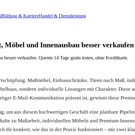
l
Bildung & Karriere
Handel & Dienstleistung
t, Möbel und Innenausbau besser verkaufen
besser verkaufen. Quentn 14 Tage gratis testen, ohne Kreditkarte.
ertschöpfung. Maßmöbel, Einbauschränke, Türen nach Maß, indi
lhaus, sondern individuelle Lösungen mit Charakter. Diese ans
ertiger E-Mail-Kommunikation präsent ist, gewinnt diese Prem
ug, um aus diesem hochwertigen Geschäft eine planbare Pipelin
nhalte zu Maßarbeit, individuellen Möbeln und Premium-Innena
h dir konkret, wie das in der Praxis funktioniert – mit zwei kl