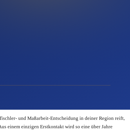
m damit zu starten. Du kannst visuell hochwertige Newsletter
Auftragsart, Region oder Projektphase taggen und segmentieren
, wenn du selbst gerade auf der Baustelle stehst. Quentn
ine Absender-Reputation sauber bleibt. Domain-Verifizierung
e Kreditkarte. Das heißt: kein Risiko, keine Bindung, keine
hen Funkstille herrscht. Google liefert Anfragen, aber nur,
– wer nicht sucht, ist für dich unsichtbar.
ischler- und Maßarbeit-Entscheidung in deiner Region reift,
 Aus einem einzigen Erstkontakt wird so eine über Jahre