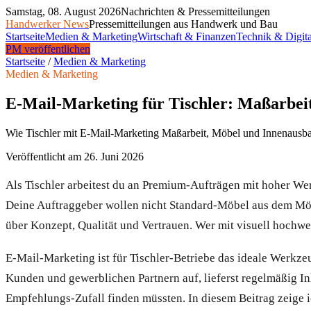
Samstag, 08. August 2026
Nachrichten & Pressemitteilungen
Handwerker News
Pressemitteilungen aus Handwerk und Bau
Startseite
Medien & Marketing
Wirtschaft & Finanzen
Technik & Digita
PM veröffentlichen
Startseite
/
Medien & Marketing
Medien & Marketing
E-Mail-Marketing für Tischler: Maßarbei
Wie Tischler mit E-Mail-Marketing Maßarbeit, Möbel und Innenausbau 
Veröffentlicht am
26. Juni 2026
Als Tischler arbeitest du an Premium-Aufträgen mit hoher W
Deine Auftraggeber wollen nicht Standard-Möbel aus dem Möbe
über Konzept, Qualität und Vertrauen. Wer mit visuell hochw
E-Mail-Marketing ist für Tischler-Betriebe das ideale Werkze
Kunden und gewerblichen Partnern auf, lieferst regelmäßig I
Empfehlungs-Zufall finden müssten. In diesem Beitrag zeige ic