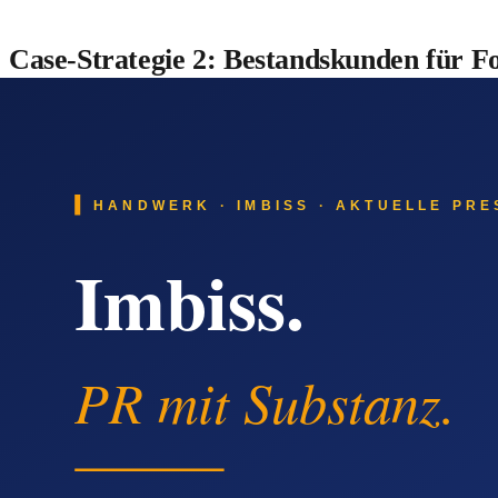
Case-Strategie 2: Bestandskunden für F
Wer Maßmöbel von dir hat, plant über die Jahre oft weitere 
Empfehlungs-Multiplikator.
Mit Quentn legst du eine Bestandskunden-Liste an. Quartalsw
sorgen für gezielte Reaktivierung und Empfehlungs-Anfragen
Aus jedem Premium-Auftrag werden über die Jahre Folge-Auf
Beide Strategien funktionieren in der Praxis nur, wenn du ein
Tischler-Betriebs unrealistisch – die Baustelle, der Vor-Ort-
Quentn an: Sie übernimmt die Wiederholungs-Arbeit, du behäl
Quentn als praktische Lösung für Tischler-Betrieb