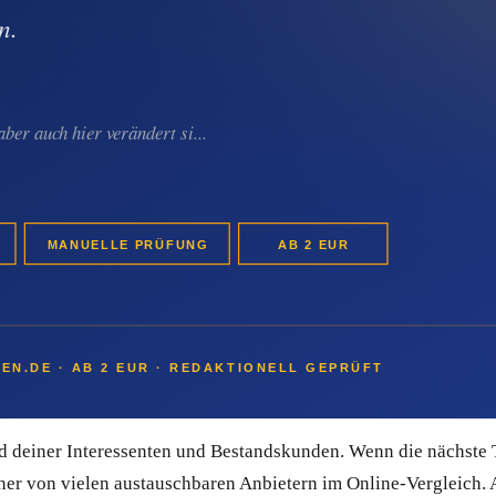
ystem aus Deutschland. Du musst kein Marketing-Profi sein, u
rden – ohne Design-Agentur. Kontakte lassen sich gezielt nach 
nteressent dieselbe sorgfältige Begleitung bekommt – auch dann
Sales-Pipeline und transparentes Bounce-Management, sodass de
m Spam landen. Du kannst Quentn 14 Tage kostenlos testen, ohn
en allein nicht reichen
Du weißt nie, ob nächste Woche ein Anrufer kommt oder vier Woc
äle sind reine „Jetzt-Kontakte": Wer gerade sucht, findet dich 
d deiner Interessenten und Bestandskunden. Wenn die nächste T
 einer von vielen austauschbaren Anbietern im Online-Vergleich.