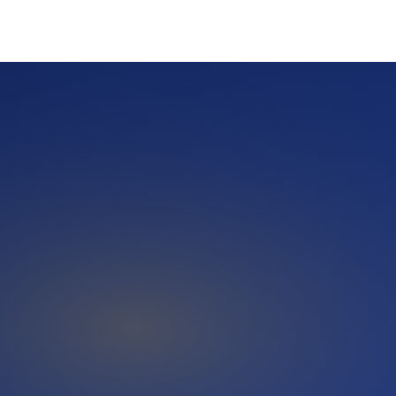
erdem ist jeder zufriedene Premium-Kunde ein wertvoller
neuen Projekten und Inspirations-Ideen. Automatisierungen
e Einzel-Mails sind eine schöne Idee, aber im Alltag eines
inute. Genau hier setzt eine Automatisierungs-Lösung wie