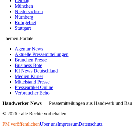
Leipzig
München
Niedersachsen
Nürnberg
Ruhrgebiet
Stuttgart
Themen-Portale
Agentur News
Aktuelle Pressemitteilungen
Branchen Presse
Business Bote
KI News Deutschland
Medien Kurier
Mittelstand Presse
Presseartikel Online
Verbraucher Echo
Handwerker News
—
Pressemitteilungen aus Handwerk und Bau
©
2026
· alle Rechte vorbehalten
PM veröffentlichen
Über uns
Impressum
Datenschutz