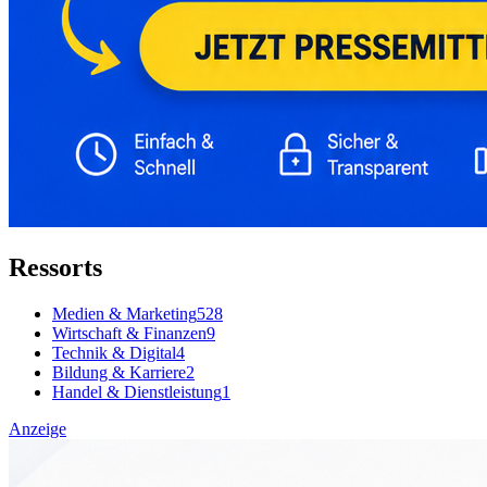
Ressorts
Medien & Marketing
528
Wirtschaft & Finanzen
9
Technik & Digital
4
Bildung & Karriere
2
Handel & Dienstleistung
1
Anzeige