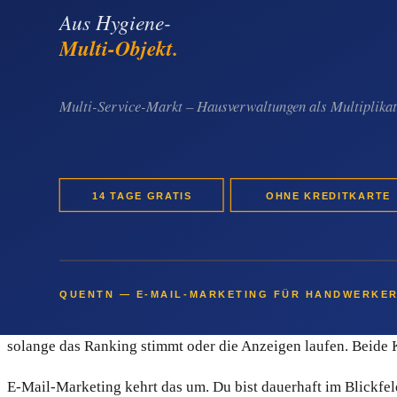
Quentn ist ein E-Mail-Marketing- und Marketing-Automation-S
Privatkunden und gewerbliche Auftraggeber laufen lassen, ohn
segmentieren – sauber getrennt voneinander.
Automatische E-Mail-Strecken sorgen dafür, dass jeder neue I
enthält außerdem einen Landingpage-Builder, eine einfache 
über SPF und DKIM ist eingebaut, damit deine E-Mails nicht i
versehentlichen Abos.
Warum Empfehlungen, Google und Anzeig
Empfehlungen sind großartig – aber sie sind nicht steuerbar. 
solange das Ranking stimmt oder die Anzeigen laufen. Beide Kan
E-Mail-Marketing kehrt das um. Du bist dauerhaft im Blickfel