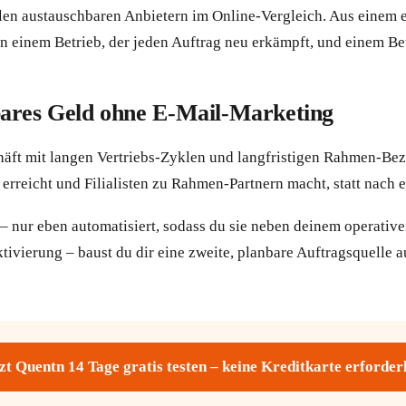
ielen austauschbaren Anbietern im Online-Vergleich. Aus einem e
inem Betrieb, der jeden Auftrag neu erkämpft, und einem Betri
bares Geld ohne E-Mail-Marketing
äft mit langen Vertriebs-Zyklen und langfristigen Rahmen-Bez
erreicht und Filialisten zu Rahmen-Partnern macht, statt nach e
 nur eben automatisiert, sodass du sie neben deinem operativen
ierung – baust du dir eine zweite, planbare Auftragsquelle a
zt Quentn 14 Tage gratis testen – keine Kreditkarte erforder