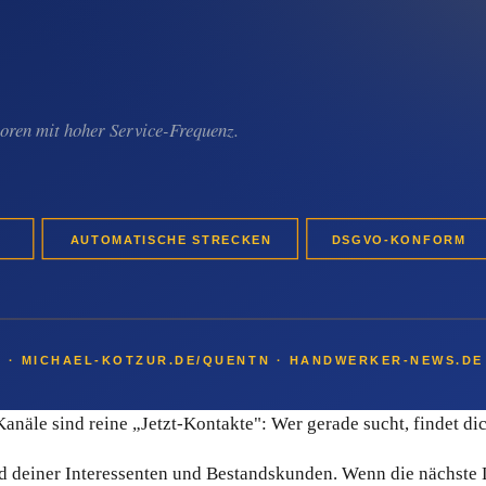
ystem aus Deutschland. Du musst kein Marketing-Profi sein, um
e dass Inhalte vermischt werden. Kontakte lassen sich gezielt
nteressent dieselbe sorgfältige Begleitung bekommt – auch dann
Sales-Pipeline und transparentes Bounce-Management, sodass de
m Spam landen. Du kannst Quentn 14 Tage kostenlos testen, ohn
en allein nicht reichen
Du weißt nie, ob nächste Woche ein Anrufer kommt oder vier Woc
äle sind reine „Jetzt-Kontakte": Wer gerade sucht, findet dich 
d deiner Interessenten und Bestandskunden. Wenn die nächste L