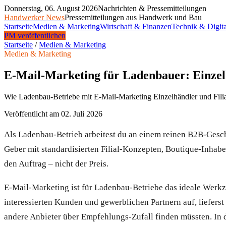
Donnerstag, 06. August 2026
Nachrichten & Pressemitteilungen
Handwerker News
Pressemitteilungen aus Handwerk und Bau
Startseite
Medien & Marketing
Wirtschaft & Finanzen
Technik & Digita
PM veröffentlichen
Startseite
/
Medien & Marketing
Medien & Marketing
E-Mail-Marketing für Ladenbauer: Einzelhä
Wie Ladenbau-Betriebe mit E-Mail-Marketing Einzelhändler und Filiali
Veröffentlicht am
02. Juli 2026
Als Ladenbau-Betrieb arbeitest du an einem reinen B2B-Geschäf
Geber mit standardisierten Filial-Konzepten, Boutique-Inhabe
den Auftrag – nicht der Preis.
E-Mail-Marketing ist für Ladenbau-Betriebe das ideale Werkz
interessierten Kunden und gewerblichen Partnern auf, liefers
andere Anbieter über Empfehlungs-Zufall finden müssten. In di