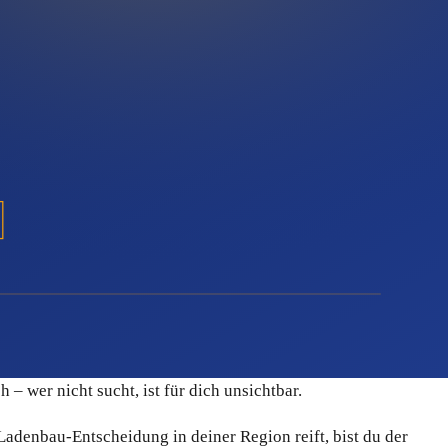
 damit zu starten. Du kannst getrennte Strecken für
 nach Auftragsart, Region oder Projektphase taggen und
, wenn du selbst gerade auf der Baustelle stehst. Quentn
ine Absender-Reputation sauber bleibt. Domain-Verifizierung
e Kreditkarte. Das heißt: kein Risiko, keine Bindung, keine
hen Funkstille herrscht. Google liefert Anfragen, aber nur,
– wer nicht sucht, ist für dich unsichtbar.
adenbau-Entscheidung in deiner Region reift, bist du der