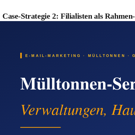
Case-Strategie 2: Filialisten als Rahmen
Filialisten und Franchise-Geber sind die zweite, hochvolumig
die das gesamte Vertriebs-Geschäft tragen können.
Mit Quentn legst du eine getrennte Filialisten-Liste an. Qua
Konzepten für Standard-Filialen. Bei größeren Anfragen start
Automatisierungen sorgen für stille Reaktivierung: zum Beisp
auf den Schirm haben – und worauf wir bei Re-Designs besonde
Beide Strategien funktionieren in der Praxis nur, wenn du ein
Ladenbau-Betriebs unrealistisch – die Baustelle, der Vor-Ort
Quentn an: Sie übernimmt die Wiederholungs-Arbeit, du behäl
Quentn als praktische Lösung für Ladenbau-Betri