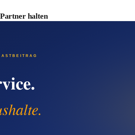
-Partner halten
e Pipeline. Hier geht es um langfristige Rahmen-Verträge, wie
rtalsweise versendest du einen Newsletter mit Roll-out-Cases, 
et eine Nachfass-Strecke nach Erstgespräch.
iel acht Jahre nach Erst-Eröffnung eine Mail mit dem Titel „W
rs Wert legen". Aus jedem Filial-Erstauftrag wird über die Jah
 System hast, das im Hintergrund mitarbeitet. Manuell verschickt
-Termin, das Angebot für nächste Woche kosten dich jede freie 
tst die strategischen Entscheidungen.
ebe