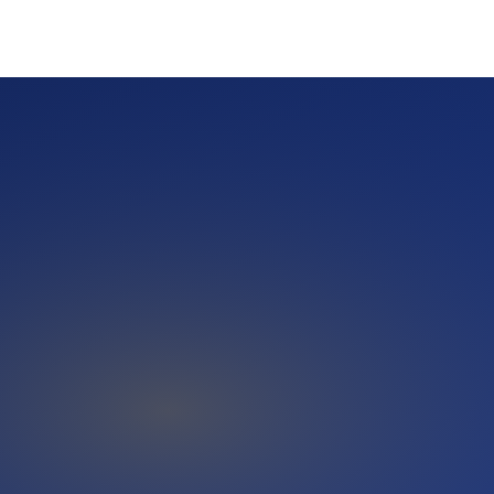
derkehrende Aufträge über Jahre und stabile Auftrags-Volumen,
Bauzeit-Optimierungs-Themen und konkreten Verträgs-
elche Umbau-Themen Filialisten typisch nach 8 Jahren Betrieb
re eine stabile Rahmen-Partnerschaft.
e Einzel-Mails sind eine schöne Idee, aber im Alltag eines
Minute. Genau hier setzt eine Automatisierungs-Lösung wie