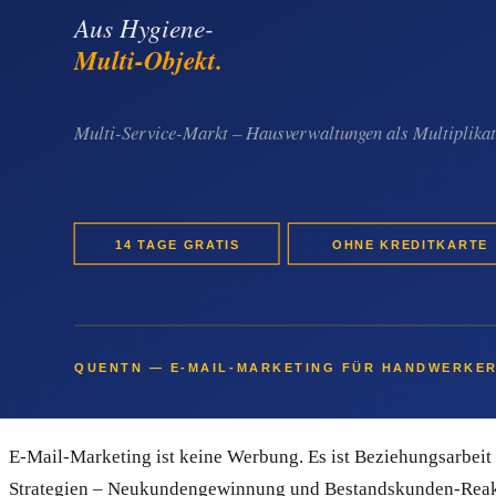
Empfehlungen sind großartig – aber sie sind nicht steuerbar. 
solange das Ranking stimmt oder die Anzeigen laufen. Beide Kan
E-Mail-Marketing kehrt das um. Du bist dauerhaft im Blickfel
die Möbelbau-Firma braucht einen Lackier-Partner, der Archite
eine über Jahre tragfähige Kundenbeziehung. Genau das macht
Auftragspipeline hat.
Fazit: Lackier-Betriebe verschenken ba
Als Lackierbetrieb bedienst du eine außergewöhnliche Bandbre
so sehr. Du baust dir damit eine Pipeline, die nicht von Emp
E-Mail-Marketing ist keine Werbung. Es ist Beziehungsarbeit –
Strategien – Neukundengewinnung und Bestandskunden-Reaktiv