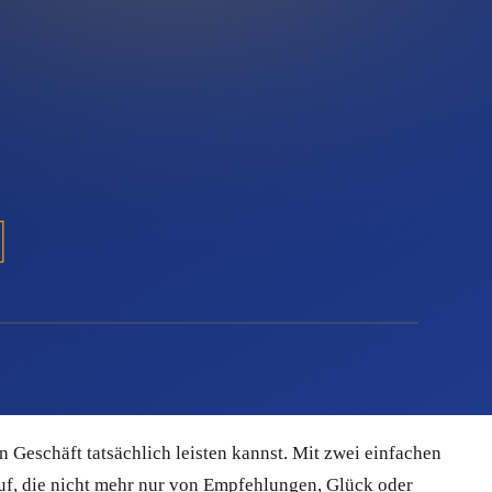
hen Funkstille herrscht. Google liefert Anfragen, aber nur,
– wer nicht sucht, ist für dich unsichtbar.
uftrag entsteht – die alte Treppe muss aufgearbeitet werden,
an den gedacht wird. Aus einem einzigen Erstkontakt wird so
u erkämpft, und einem Betrieb, der eine planbare
 lohnt sich strukturiertes E-Mail-Marketing für deine Branche
 Geschäft tatsächlich leisten kannst. Mit zwei einfachen
uf, die nicht mehr nur von Empfehlungen, Glück oder