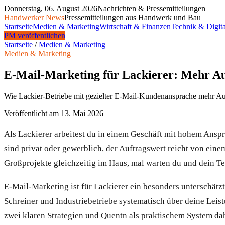
Donnerstag, 06. August 2026
Nachrichten & Pressemitteilungen
Handwerker News
Pressemitteilungen aus Handwerk und Bau
Startseite
Medien & Marketing
Wirtschaft & Finanzen
Technik & Digita
PM veröffentlichen
Startseite
/
Medien & Marketing
Medien & Marketing
E-Mail-Marketing für Lackierer: Mehr Au
Wie Lackier-Betriebe mit gezielter E-Mail-Kundenansprache mehr Auf
Veröffentlicht am
13. Mai 2026
Als Lackierer arbeitest du in einem Geschäft mit hohem Anspr
sind privat oder gewerblich, der Auftragswert reicht von ein
Großprojekte gleichzeitig im Haus, mal warten du und dein T
E-Mail-Marketing ist für Lackierer ein besonders unterschätz
Schreiner und Industriebetriebe systematisch über deine Leist
zwei klaren Strategien und Quentn als praktischem System dah