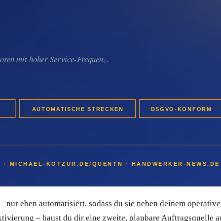
Du weißt nie, ob nächste Woche ein Anrufer kommt oder vier Woc
äle sind reine „Jetzt-Kontakte": Wer gerade sucht, findet dich 
d deiner Interessenten und Bestandskunden. Wenn der nächste A
kt sucht jemanden für eine Restaurierung – bist du der Erste, 
 den Unterschied zwischen einem Betrieb, der jeden Auftrag ne
res Geld ohne E-Mail-Marketing
ite an Kunden – privat, gewerblich, industriell. Genau deshalb
fehlungen oder Anzeigenglück abhängt.
 nur eben automatisiert, sodass du sie neben deinem operativen
ierung – baust du dir eine zweite, planbare Auftragsquelle a