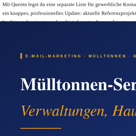
Mit Quentn legst du eine separate Liste für gewerbliche Kont
ein knappes, professionelles Update: aktuelle Referenzprojekt
Lackierer abspringt, sondern bist als erster Ansprechpartner g
Quentn als praktische Lösung für Lackier-Betrieb
Quentn ist ein E-Mail-Marketing- und Marketing-Automation-S
Privatkunden und gewerbliche Partner führen, ohne jedes Mal 
segmentieren – sauber getrennt voneinander.
Automatische E-Mail-Strecken sorgen dafür, dass jeder neue I
enthält außerdem einen Landingpage-Builder, eine einfache 
über SPF und DKIM ist eingebaut, damit deine E-Mails nicht i
versehentlichen Abos.
Warum Empfehlungen, Google und Anzeig