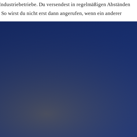
, Industriebetriebe. Du versendest in regelmäßigen Abständen
 So wirst du nicht erst dann angerufen, wenn ein anderer
 damit zu starten. Du kannst getrennte Listen für
ezielt nach Auftragsart, Region oder Projektphase taggen und
, wenn du selbst gerade auf der Baustelle stehst. Quentn
ine Absender-Reputation sauber bleibt. Domain-Verifizierung
e Kreditkarte. Das heißt: kein Risiko, keine Bindung, keine