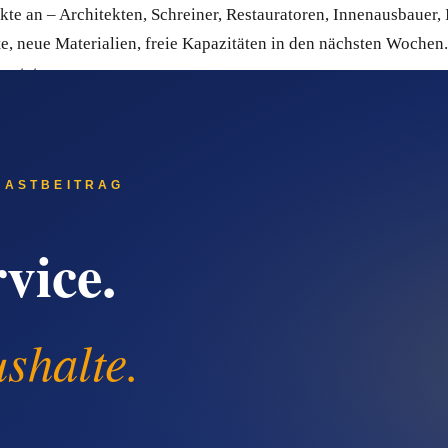
akte an – Architekten, Schreiner, Restauratoren, Innenausbauer
e, neue Materialien, freie Kapazitäten in den nächsten Wochen.
esetzt.
e
ystem aus Deutschland. Du musst kein Marketing-Profi sein, um
Excel-Dateien hin und her zu schicken. Kontakte lassen sich g
nteressent dieselbe sorgfältige Begleitung bekommt – auch dann
Sales-Pipeline und transparentes Bounce-Management, sodass de
m Spam landen. Du kannst Quentn 14 Tage kostenlos testen, ohn
en allein nicht reichen