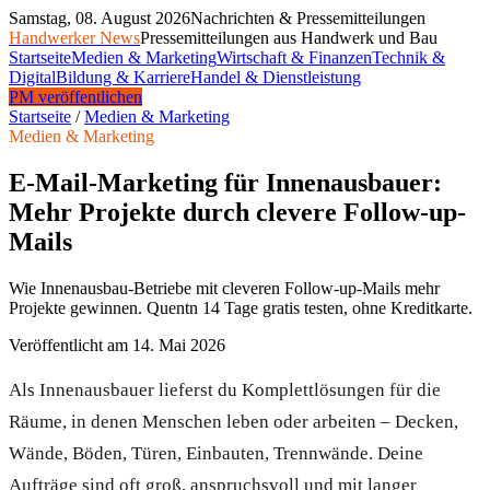
Samstag, 08. August 2026
Nachrichten & Pressemitteilungen
Handwerker News
Pressemitteilungen aus Handwerk und Bau
Startseite
Medien & Marketing
Wirtschaft & Finanzen
Technik &
Digital
Bildung & Karriere
Handel & Dienstleistung
PM veröffentlichen
Startseite
/
Medien & Marketing
Medien & Marketing
E-Mail-Marketing für Innenausbauer:
Mehr Projekte durch clevere Follow-up-
Mails
Wie Innenausbau-Betriebe mit cleveren Follow-up-Mails mehr
Projekte gewinnen. Quentn 14 Tage gratis testen, ohne Kreditkarte.
Veröffentlicht am
14. Mai 2026
Als Innenausbauer lieferst du Komplettlösungen für die
Räume, in denen Menschen leben oder arbeiten – Decken,
Wände, Böden, Türen, Einbauten, Trennwände. Deine
Aufträge sind oft groß, anspruchsvoll und mit langer