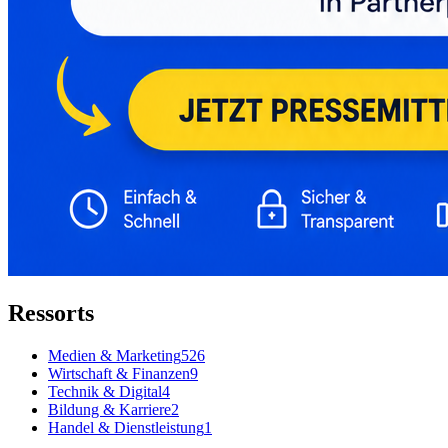
Ressorts
Medien & Marketing
526
Wirtschaft & Finanzen
9
Technik & Digital
4
Bildung & Karriere
2
Handel & Dienstleistung
1