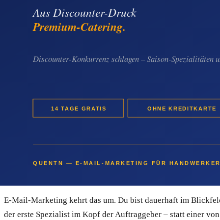
Quentn ist ein E-Mail-Marketing- und Marketing-Automation-S
Privatkunden und gewerbliche Auftraggeber laufen lassen, ohn
segmentieren – sauber getrennt voneinander.
Automatische E-Mail-Strecken sorgen dafür, dass jeder neue I
enthält außerdem einen Landingpage-Builder, eine einfache 
über SPF und DKIM ist eingebaut, damit deine E-Mails nicht i
versehentlichen Abos.
Warum Empfehlungen, Google und Anzeig
Empfehlungen sind großartig – aber sie sind nicht steuerbar. 
solange das Ranking stimmt oder die Anzeigen laufen. Beide Kan
E-Mail-Marketing kehrt das um. Du bist dauerhaft im Blickfe
der erste Spezialist im Kopf der Auftraggeber – statt einer v