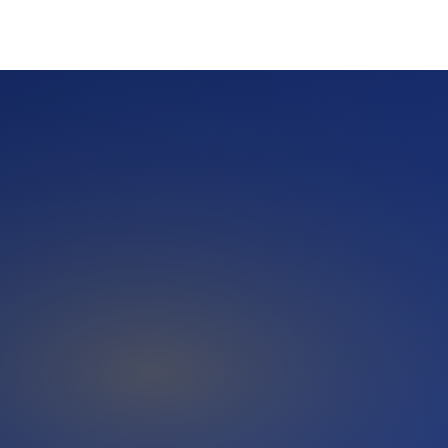
-Strecke aktiviert diese Empfehlungs-Quelle systematisch ohne
-Hinweis. Vier Wochen später: eine kurze Mail mit einem
inigung, Renovierung).
e Einzel-Mails sind eine schöne Idee, aber im Alltag eines
ede freie Minute. Genau hier setzt eine Automatisierungs-