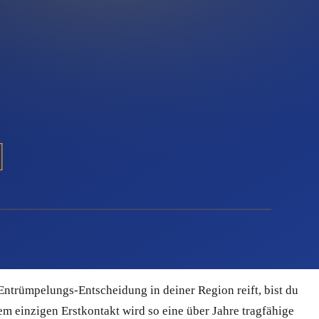
 damit zu starten. Du kannst getrennte Strecken für
 nach Auftragsart, Region oder Projektphase taggen und
, wenn du selbst gerade auf der Baustelle stehst. Quentn
ine Absender-Reputation sauber bleibt. Domain-Verifizierung
e Kreditkarte. Das heißt: kein Risiko, keine Bindung, keine
hen Funkstille herrscht. Google liefert Anfragen, aber nur,
– wer nicht sucht, ist für dich unsichtbar.
Entrümpelungs-Entscheidung in deiner Region reift, bist du
em einzigen Erstkontakt wird so eine über Jahre tragfähige