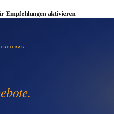
für Empfehlungen aktivieren
r – wenn man freundlich fragt. Eine durchdachte Nach-Auftrags
g: eine ehrliche Bewertungs-Anfrage mit dezentem Empfehlungs
ine respektvolle Reaktivierungs-Mail mit Folge-Angeboten (Re
fträge mit hoher Abschluss-Wahrscheinlichkeit.
 System hast, das im Hintergrund mitarbeitet. Manuell verschickt
er Vor-Ort-Termin, das Angebot für nächste Woche kosten dich j
t, du behältst die strategischen Entscheidungen.
-Firmen