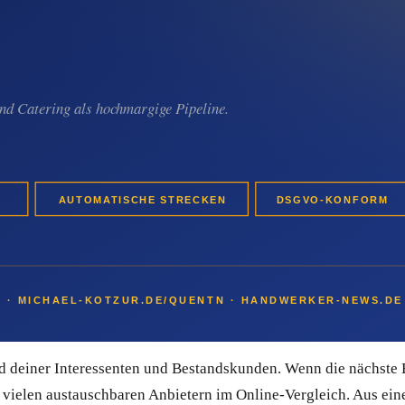
ystem aus Deutschland. Du musst kein Marketing-Profi sein, um
e dass Inhalte vermischt werden. Kontakte lassen sich gezielt
nteressent dieselbe sorgfältige Begleitung bekommt – auch dann
Sales-Pipeline und transparentes Bounce-Management, sodass de
m Spam landen. Du kannst Quentn 14 Tage kostenlos testen, ohn
en allein nicht reichen
Du weißt nie, ob nächste Woche ein Anrufer kommt oder vier Woc
äle sind reine „Jetzt-Kontakte": Wer gerade sucht, findet dich 
ld deiner Interessenten und Bestandskunden. Wenn die nächste 
on vielen austauschbaren Anbietern im Online-Vergleich. Aus ein