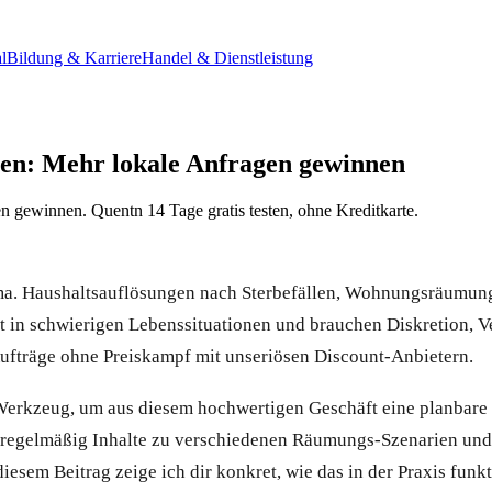
l
Bildung & Karriere
Handel & Dienstleistung
en: Mehr lokale Anfragen gewinnen
 gewinnen. Quentn 14 Tage gratis testen, ohne Kreditkarte.
hema. Haushaltsauflösungen nach Sterbefällen, Wohnungsräum
n schwierigen Lebenssituationen und brauchen Diskretion, Verl
Aufträge ohne Preiskampf mit unseriösen Discount-Anbietern.
Werkzeug, um aus diesem hochwertigen Geschäft eine planbare 
st regelmäßig Inhalte zu verschiedenen Räumungs-Szenarien un
esem Beitrag zeige ich dir konkret, wie das in der Praxis funkt