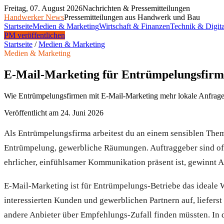
Freitag, 07. August 2026
Nachrichten & Pressemitteilungen
Handwerker News
Pressemitteilungen aus Handwerk und Bau
Startseite
Medien & Marketing
Wirtschaft & Finanzen
Technik & Digita
PM veröffentlichen
Startseite
/
Medien & Marketing
Medien & Marketing
E-Mail-Marketing für Entrümpelungsfirm
Wie Entrümpelungsfirmen mit E-Mail-Marketing mehr lokale Anfragen
Veröffentlicht am
24. Juni 2026
Als Entrümpelungsfirma arbeitest du an einem sensiblen T
Entrümpelung, gewerbliche Räumungen. Auftraggeber sind oft i
ehrlicher, einfühlsamer Kommunikation präsent ist, gewinnt 
E-Mail-Marketing ist für Entrümpelungs-Betriebe das ideale 
interessierten Kunden und gewerblichen Partnern auf, liefer
andere Anbieter über Empfehlungs-Zufall finden müssten. In di