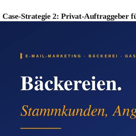
Case-Strategie 2: Privat-Auftraggeber 
Wer einen guten Auftrag bei dir hatte, empfiehlt gerne weite
aufdringlich zu wirken.
Mit Quentn baust du eine kurze Strecke. Direkt nach Räumun
Empfehlungs-Anreiz für beide Seiten. Sechs Monate später: e
Aus jedem Auftrag entstehen so über die Zeit Empfehlungs-Au
Beide Strategien funktionieren in der Praxis nur, wenn du ein
Entrümpelungsfirma-Betriebs unrealistisch – die Baustelle, d
Lösung wie Quentn an: Sie übernimmt die Wiederholungs-Arbei
Quentn als praktische Lösung für Entrümpelungs