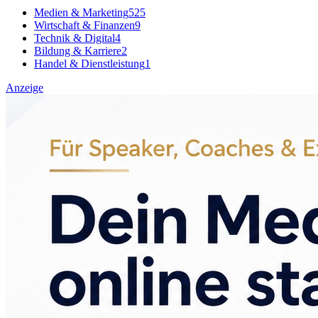
Medien & Marketing
525
Wirtschaft & Finanzen
9
Technik & Digital
4
Bildung & Karriere
2
Handel & Dienstleistung
1
Anzeige