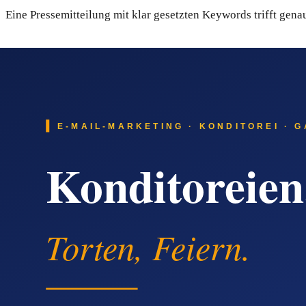
Eine Pressemitteilung mit klar gesetzten Keywords trifft ge
Warum auch KI-Such-Antworten heute 
Suchanfragen verlagern sich messbar in Richtung KI-Antwort-
in meiner Region' oder 'Welcher Edelstahl- und Hochleistungs-
Quellen — und genau dort spielt eine Pressemitteilung ihre zwe
Wie newsflow24 die Pressearbeit konkre
Der Ablauf bei
newsflow24
ist bewusst einfach gehalten:
Schritt 1:
Passendes Paket im Online-Shop kaufen — Paket
Schritt 2:
Text und Bild liefern oder gegen Aufpreis redakt