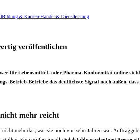
l
Bildung & Karriere
Handel & Dienstleistung
ertig veröffentlichen
er für Lebensmittel- oder Pharma-Konformität online sichtba
ungs-Betrieb-Betriebe das deutlichste Signal nach außen, dass
nicht mehr reicht
 nicht mehr das, was sie noch vor zehn Jahren war. Auftraggebe
 stellen. Eine professionelle
Edelstahlverarbeitung Presseart