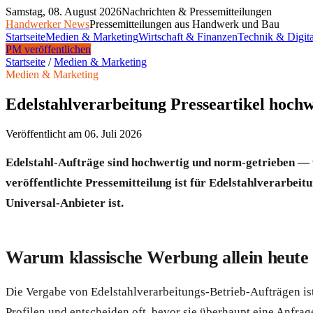
Samstag, 08. August 2026
Nachrichten & Pressemitteilungen
Handwerker News
Pressemitteilungen aus Handwerk und Bau
Startseite
Medien & Marketing
Wirtschaft & Finanzen
Technik & Digita
PM veröffentlichen
Startseite
/
Medien & Marketing
Medien & Marketing
Edelstahlverarbeitung Presseartikel hochw
Veröffentlicht am
06. Juli 2026
Edelstahl-Aufträge sind hochwertig und norm-getrieben — w
veröffentlichte Pressemitteilung ist für Edelstahlverarbeit
Universal-Anbieter ist.
Warum klassische Werbung allein heute 
Die Vergabe von Edelstahlverarbeitungs-Betrieb-Aufträgen ist
Profilen und entscheiden oft, bevor sie überhaupt eine Anfrage