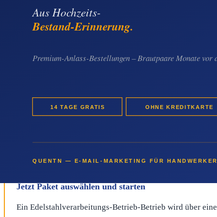
Schritt 3:
Redaktionelle Prüfung durch die Newsflow-Red
Schritt 4:
Veröffentlichung mit eigener Live-URL, dofollo
Es gibt keine Abo-Bindung und keinen Mindestumsatz. Ein Ede
etwa für eine neue Spezialisierung oder ein abgeschlossenes 
Wie der Betrieb jetzt konkret starten k
Wer im Edelstahlverarbeitungs-Betrieb-Bereich planbar mehr O
statt punktueller Werbung. Der Effekt eines
Komplett-Edelsta
Pakete ab 2 EUR ist der Einstieg ohne Risiko möglich.
Jetzt Paket auswählen und starten
Ein Edelstahlverarbeitungs-Betrieb-Betrieb wird über eine