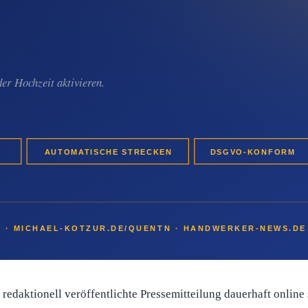
aktion.
w-Backlink und Listing in der Tenant-Übersicht.
lstahlverarbeitungs-Betrieb-Betrieb kann mit einer einzelnen 
Referenz-Projekt.
ann
nline-Sichtbarkeit aufbauen möchte, hat damit eine konkrete S
hl-Auftrag mit Lebensmittel- oder Architekt-Konformitäts
r
 redaktionell veröffentlichte Pressemitteilung dauerhaft online