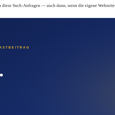
nau diese Such-Anfragen — auch dann, wenn die eigene Webseite
zählen
Systeme: ChatGPT, Gemini, Perplexity und Claude beantworten 
Metall-Spezialist bietet Komplett-Service'. Diese Systeme zieh
ite Stärke aus: Sie wird nicht nur in Google sichtbar, sondern 
t umsetzt
e starten bei 2 EUR pro Pressemitteilung.
ionell erstellen lassen.