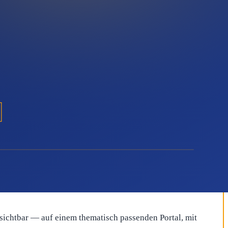
Veröffentlichung starten und später bei Bedarf nachlegen —
tellschraube: redaktionell veröffentlichte Pressemitteilungen
echtfertigt das überschaubare Invest schnell — und durch die
 sichtbar — auf einem thematisch passenden Portal, mit