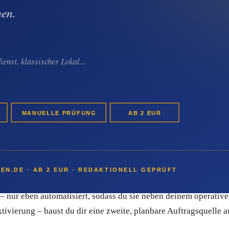
Du weißt nie, ob nächste Woche ein Anrufer kommt oder vier Woc
äle sind reine „Jetzt-Kontakte": Wer gerade sucht, findet dich 
 deiner Interessenten und Bestandskunden. Wenn der nächste Bra
nem einzigen Erstkontakt wird so eine über Jahre tragfähige 
ieb, der eine planbare Auftragspipeline hat.
be verschenken bares Geld ohne E-Mail-
schäft, das fast vollständig von Empfehlungen und Multiplikat
 die im Schadensfall über deinen Umsatz entscheiden.
 nur eben automatisiert, sodass du sie neben deinem operativen
ierung – baust du dir eine zweite, planbare Auftragsquelle a