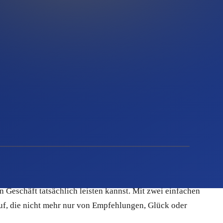
hen Funkstille herrscht. Google liefert Anfragen, aber nur,
– wer nicht sucht, ist für dich unsichtbar.
ndfall in deiner Region passiert, bist du als erster
Kundenbeziehung. Genau das macht den Unterschied zwischen
Marketing
oren lebt. Genau hier wirkt strukturiertes E-Mail-Marketing
 Geschäft tatsächlich leisten kannst. Mit zwei einfachen
uf, die nicht mehr nur von Empfehlungen, Glück oder