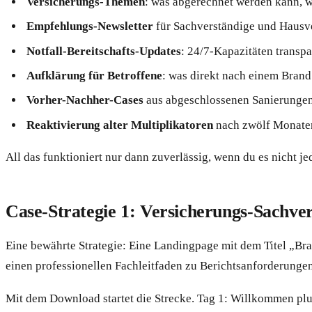
Versicherungs-Themen
: was abgerechnet werden kann, wi
Empfehlungs-Newsletter
für Sachverständige und Hausv
Notfall-Bereitschafts-Updates
: 24/7-Kapazitäten transp
Aufklärung für Betroffene
: was direkt nach einem Brand 
Vorher-Nachher-Cases
aus abgeschlossenen Sanierungen
Reaktivierung alter Multiplikatoren
nach zwölf Monate
All das funktioniert nur dann zuverlässig, wenn du es nicht j
Case-Strategie 1: Versicherungs-Sachve
Eine bewährte Strategie: Eine Landingpage mit dem Titel „Bra
einen professionellen Fachleitfaden zu Berichtsanforderunge
Mit dem Download startet die Strecke. Tag 1: Willkommen plu