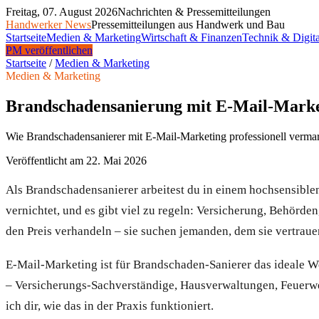
Freitag, 07. August 2026
Nachrichten & Pressemitteilungen
Handwerker News
Pressemitteilungen aus Handwerk und Bau
Startseite
Medien & Marketing
Wirtschaft & Finanzen
Technik & Digita
PM veröffentlichen
Startseite
/
Medien & Marketing
Medien & Marketing
Brandschadensanierung mit E-Mail-Market
Wie Brandschadensanierer mit E-Mail-Marketing professionell verma
Veröffentlicht am
22. Mai 2026
Als Brandschadensanierer arbeitest du in einem hochsensiblen
vernichtet, und es gibt viel zu regeln: Versicherung, Behörd
den Preis verhandeln – sie suchen jemanden, dem sie vertraue
E-Mail-Marketing ist für Brandschaden-Sanierer das ideale We
– Versicherungs-Sachverständige, Hausverwaltungen, Feuerwehr
ich dir, wie das in der Praxis funktioniert.