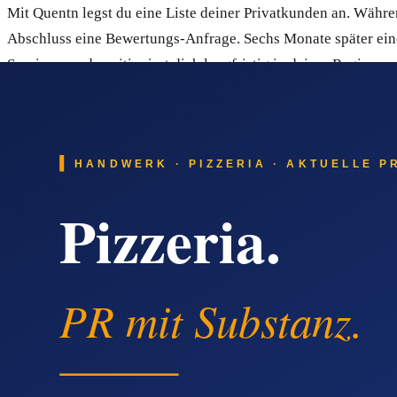
Mit Quentn legst du eine Liste deiner Privatkunden an. Wäh
Abschluss eine Bewertungs-Anfrage. Sechs Monate später ei
Service – und positioniert dich langfristig in deiner Region.
Quentn als praktische Lösung für Brandschaden-S
Quentn ist ein E-Mail-Marketing- und Marketing-Automation-S
nötigen Ruhe und Klarheit über automatisierte Strecken kommu
getrennt voneinander.
Automatische E-Mail-Strecken sorgen dafür, dass jeder neue I
enthält außerdem einen Landingpage-Builder, eine einfache 
über SPF und DKIM ist eingebaut, damit deine E-Mails nicht i
versehentlichen Abos.
Warum Empfehlungen, Google und Anzeig