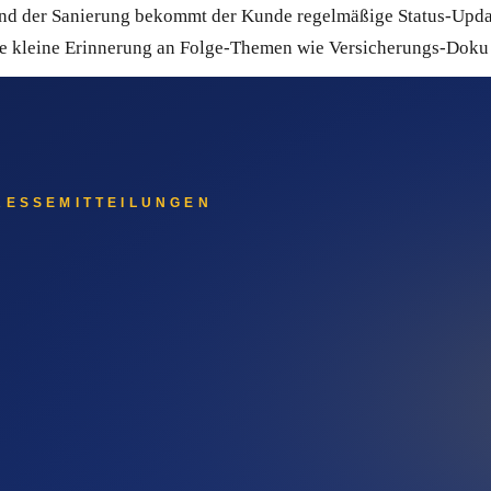
rend der Sanierung bekommt der Kunde regelmäßige Status-Upda
ne kleine Erinnerung an Folge-Themen wie Versicherungs-Doku
anierungs-Betriebe
ystem aus Deutschland. Du musst kein Marketing-Profi sein, um
nizieren. Kontakte lassen sich gezielt nach Auftragsart, Regi
nteressent dieselbe sorgfältige Begleitung bekommt – auch dann
Sales-Pipeline und transparentes Bounce-Management, sodass de
m Spam landen. Du kannst Quentn 14 Tage kostenlos testen, ohn
en allein nicht reichen