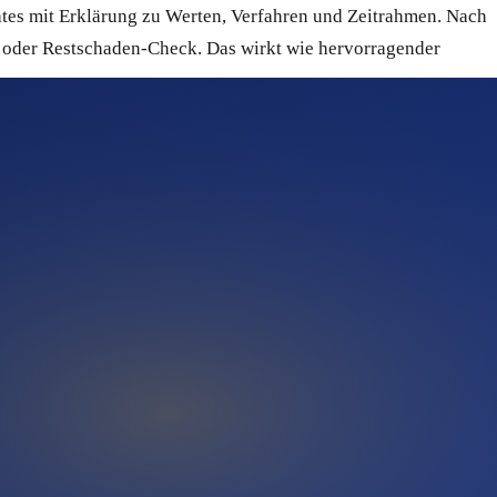
tes mit Erklärung zu Werten, Verfahren und Zeitrahmen. Nach
 oder Restschaden-Check. Das wirkt wie hervorragender
 damit zu starten. Du kannst sensible Schadensfälle mit der
on oder Projektphase taggen und segmentieren – sauber
, wenn du selbst gerade auf der Baustelle stehst. Quentn
ine Absender-Reputation sauber bleibt. Domain-Verifizierung
e Kreditkarte. Das heißt: kein Risiko, keine Bindung, keine