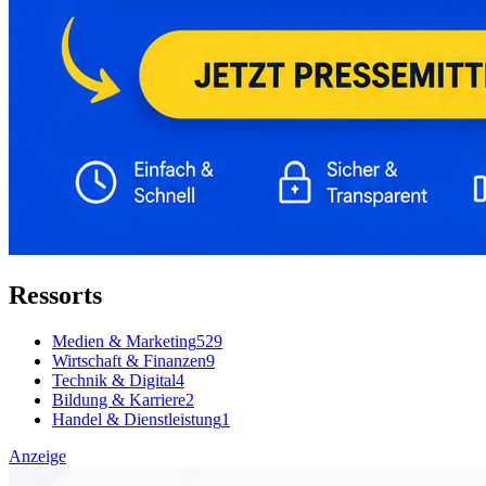
Ressorts
Medien & Marketing
529
Wirtschaft & Finanzen
9
Technik & Digital
4
Bildung & Karriere
2
Handel & Dienstleistung
1
Anzeige