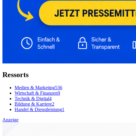
Ressorts
Medien & Marketing
536
Wirtschaft & Finanzen
9
Technik & Digital
4
Bildung & Karriere
2
Handel & Dienstleistung
1
Anzeige