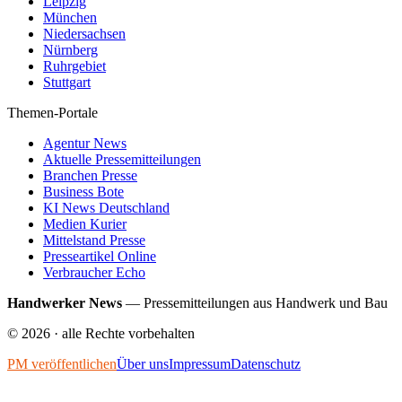
Leipzig
München
Niedersachsen
Nürnberg
Ruhrgebiet
Stuttgart
Themen-Portale
Agentur News
Aktuelle Pressemitteilungen
Branchen Presse
Business Bote
KI News Deutschland
Medien Kurier
Mittelstand Presse
Presseartikel Online
Verbraucher Echo
Handwerker News
—
Pressemitteilungen aus Handwerk und Bau
©
2026
· alle Rechte vorbehalten
PM veröffentlichen
Über uns
Impressum
Datenschutz