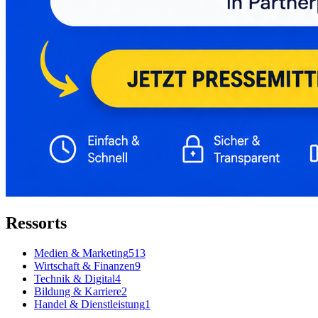
Ressorts
Medien & Marketing
513
Wirtschaft & Finanzen
9
Technik & Digital
4
Bildung & Karriere
2
Handel & Dienstleistung
1