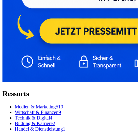
Ressorts
Medien & Marketing
519
Wirtschaft & Finanzen
9
Technik & Digital
4
Bildung & Karriere
2
Handel & Dienstleistung
1