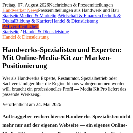
Freitag, 07. August 2026
Nachrichten & Pressemitteilungen
Handwerker News
Pressemitteilungen aus Handwerk und Bau
Startseite
Medien & Marketing
Wirtschaft & Finanzen
Technik &
Digital
Bildung & Karriere
Handel & Dienstleistung
PM veröffentlichen
Startseite
/
Handel & Dienstleistung
Handel & Dienstleistung
Handwerks-Spezialisten und Experten:
Mit Online-Media-Kit zur Marken-
Positionierung
Wer als Handwerks-Experte, Restaurator, Spezialbetrieb oder
Sachverständiger über die Region hinaus wahrgenommen werden
will, braucht ein professionelles Profil — Media Kit Pro liefert das
passende Werkzeug.
Veröffentlicht am
24. Mai 2026
Auftraggeber recherchieren Handwerks-Spezialisten nicht
mehr nur auf der eigenen Webseite — ein eigenes Online-