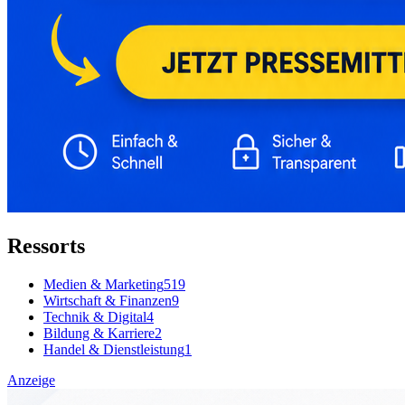
Ressorts
Medien & Marketing
519
Wirtschaft & Finanzen
9
Technik & Digital
4
Bildung & Karriere
2
Handel & Dienstleistung
1
Anzeige